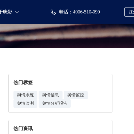
电话：4006-510-090
于晓影
注
热门标签
舆情系统
舆情信息
舆情监控
舆情监测
舆情分析报告
热门资讯